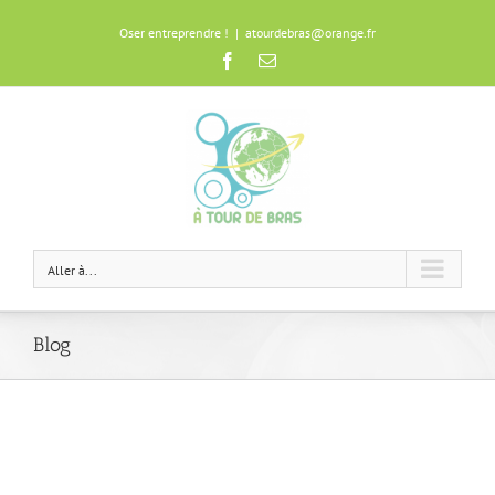
Oser entreprendre !
|
atourdebras@orange.fr
Facebook
Email
Aller à...
Blog