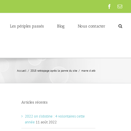
Facebook
Emai
Les périples passés
Blog
Nous contacter
Accueil
/
2018 rattrapage après la panne du site
/
marre d atb
Articles récents
2022 on s’obstine : 4 volontaires cette
année
11 août 2022