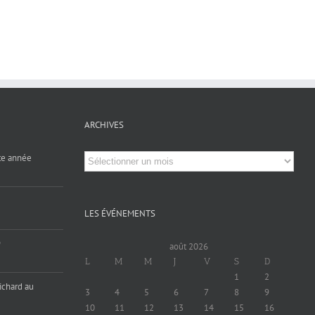
ARCHIVES
Archives
tte année
LES ÉVÉNEMENTS
9
août 2026
L
M
M
J
V
S
D
1
2
ichard au
3
4
5
6
7
8
9
10
11
12
13
14
15
16