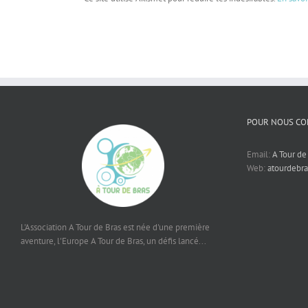
POUR NOUS CO
Email:
A Tour de
Web:
atourdebra
L'Association A Tour de Bras est née d'une première
aventure, l'Europe A Tour de Bras, un défis lancé...