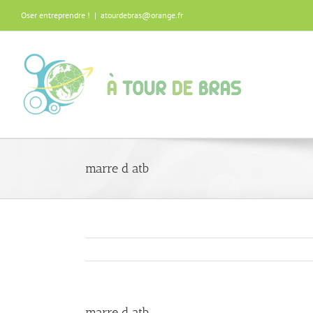
Oser entreprendre !
|
atourdebras@orange.fr
marre d atb
marre d atb