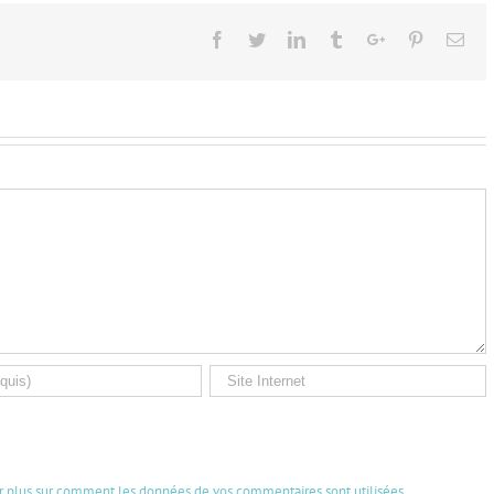
Facebook
Twitter
Linkedin
Tumblr
Google+
Pinterest
Ema
ir plus sur comment les données de vos commentaires sont utilisées
.