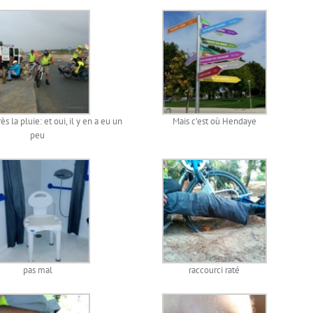
ès la pluie: et oui, il y en a eu un
Mais c’est où Hendaye
peu
pas mal
raccourci raté