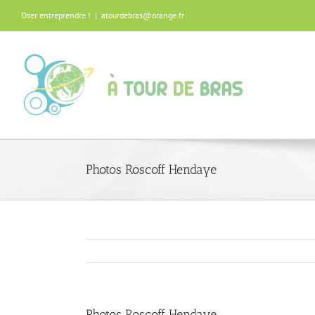
Oser entreprendre !
|
atourdebras@orange.fr
Photos Roscoff Hendaye
Photos Roscoff Hendaye