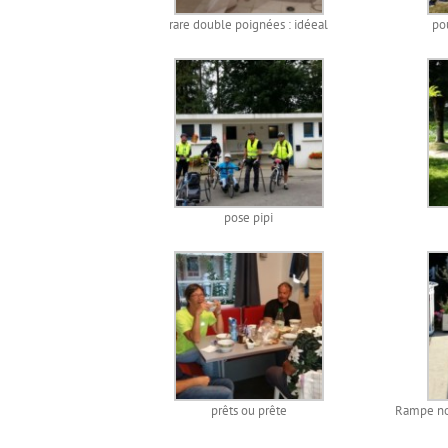
rare double poignées : idéeal
po
pose pipi
prêts ou prête
Rampe no