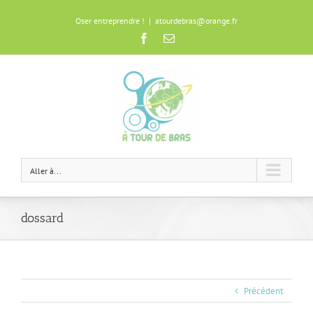
Oser entreprendre !
|
atourdebras@orange.fr
Facebook
Email
Aller à...
dossard
Précédent