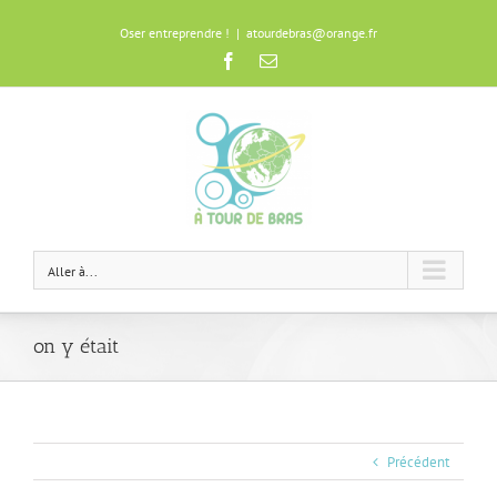
Oser entreprendre !
|
atourdebras@orange.fr
Facebook
Email
Aller à...
on y était
Précédent