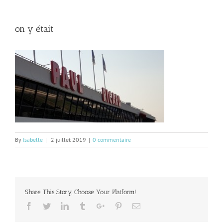
on y était
By
Isabelle
|
2 juillet 2019
|
0 commentaire
Share This Story, Choose Your Platform!
Facebook
Twitter
Linkedin
Tumblr
Google+
Pinterest
Email