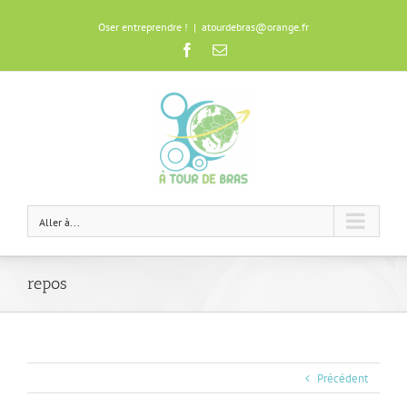
Oser entreprendre !
|
atourdebras@orange.fr
Facebook
Email
Aller à...
repos
Précédent